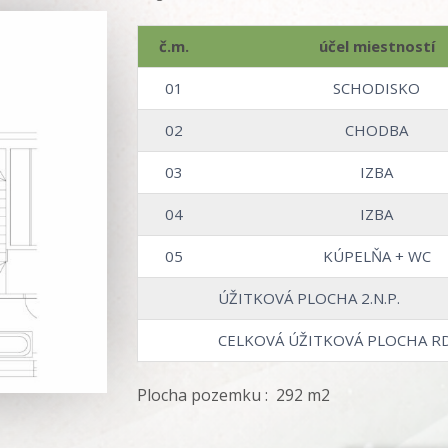
č.m.
účel miestností
01
SCHODISKO
02
CHODBA
03
IZBA
04
IZBA
05
KÚPELŇA + WC
ÚŽITKOVÁ PLOCHA 2.N.P.
CELKOVÁ ÚŽITKOVÁ PLOCHA R
Plocha pozemku : 292 m2