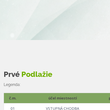
Prvé
Podlažie
Legenda:
č.m.
účel miestností
01
VSTUPNÁ CHODBA