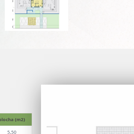
plocha (m2)
5,50