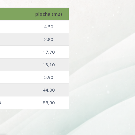
plocha (m2)
4,50
2,80
17,70
13,10
5,90
44,00
D
85,90